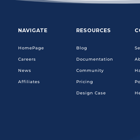
NAVIGATE
RESOURCES
C
HomePage
Blog
Se
Careers
Documentation
A
News
Community
H
Affiliates
Pricing
Po
Design Case
He