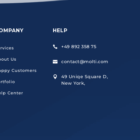
OMPANY
HELP
+49 892 358 75

rvices
bout Us
contact@molti.com

appy Customers
49 Uniqe Square D,

rtfolio
New York,
lp Center