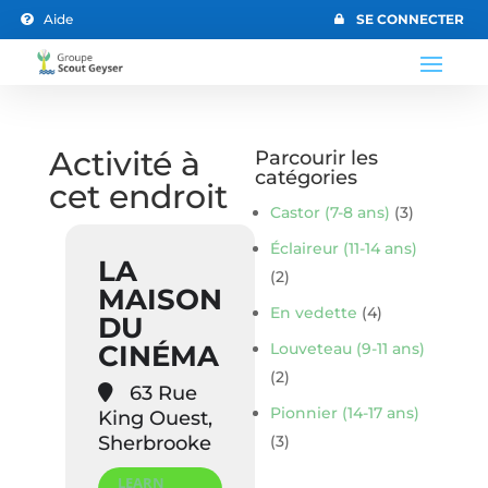
Aide
SE CONNECTER


Activité à
Parcourir les
catégories
cet endroit
Castor (7-8 ans)
(3)
Éclaireur (11-14 ans)
LA
(2)
MAISON
En vedette
(4)
DU
CINÉMA
Louveteau (9-11 ans)
(2)
63 Rue
Pionnier (14-17 ans)
King Ouest,
Sherbrooke
(3)
LEARN