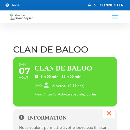
Aide
SE CONNECTER


CLAN DE BALOO
SAM
CLAN DE BALOO
07
9 h 00 min - 15 h 00 min
AOÛT
Unité
Louveteau (9-11 ans)
Type d'activité
Activité spéciale,
Sortie
INFORMATION
Nous voulons permettre à votre louveteau finissant