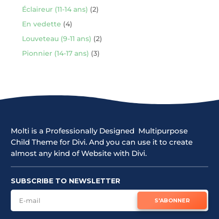
Éclaireur (11-14 ans)
(2)
En vedette
(4)
Louveteau (9-11 ans)
(2)
Pionnier (14-17 ans)
(3)
Molti is a Professionally Designed Multipurpose
Child Theme for Divi. And you can use it to create
almost any kind of Website with Divi.
SUBSCRIBE TO NEWSLETTER
S'ABONNER