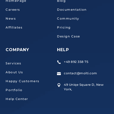
HomePage
Blog
Careers
Documentation
News
Community
Affiliates
Pricing
Design Case
COMPANY
HELP
+49 892 358 75

Services
About Us
contact@molti.com

Happy Customers
49 Uniqe Square D, New

York,
Portfolio
Help Center