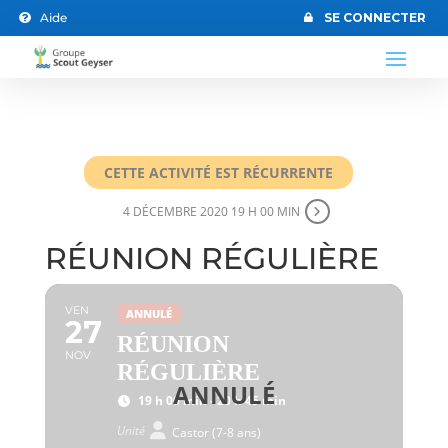
Aide
SE CONNECTER


CETTE ACTIVITÉ EST RÉCURRENTE
4 DÉCEMBRE 2020 19 H 00 MIN
RÉUNION RÉGULIÈRE
VEN
ANNULÉ
27
RÉUNION
NOV
RÉGULIÈRE
19 h 00 min - 20 h 45 min
Unité
Castor (7-8 ans)